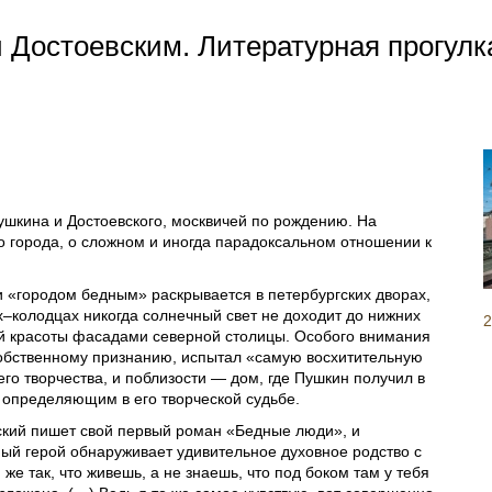
 Достоевским. Литературная прогул
ушкина и Достоевского, москвичей по рождению. На
го города, о сложном и иногда парадоксальном отношении к
 «городом бедным» раскрывается в петербургских дворах,
х–колодцах никогда солнечный свет не доходит до нижних
2
ой красоты фасадами северной столицы. Особого внимания
 собственному признанию, испытал «самую восхитительную
его творчества, и поблизости — дом, где Пушкин получил в
л определяющим в его творческой судьбе.
вский пишет свой первый роман «Бедные люди», и
ый герой обнаруживает удивительное духовное родство с
е так, что живешь, а не знаешь, что под боком там у тебя