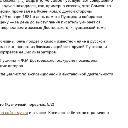
разложена. (…) Ведь я то же самое чувствую, вот совершенно
ях подчас находился, как, примерно сказать, этот Самсон-то
евский проживал на Кузнечном, с другой стороны
 29 января 1881 в день памяти Пушкина и собирался
сцену — за день до выступления писатель умирает от
творчеством и жизнью Достоевского, к пушкинской теме
оновны, речь пойдёт о самой известной няне в русской
львига, одного из близких лицейских друзей Пушкина, и
портретов наших литераторов.
Пушкина и Ф.М.Достоевского, экскурсия посвящена
ких авторов.
специалист по экспозиционной и выставочной деятельности
о (Кузнечный переулок, 5/2)
на сайте музея
и в кассе. Количество билетов ограничено.