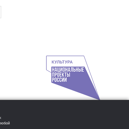
к
 любой