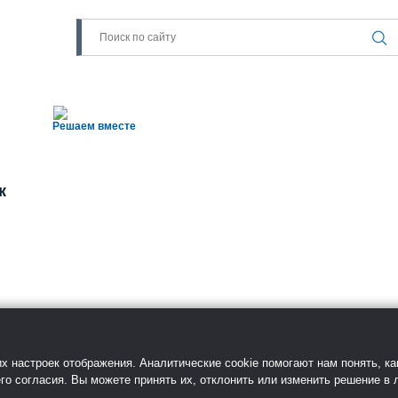
Решаем вместе
к
х настроек отображения. Аналитические cookie помогают нам понять, ка
го согласия. Вы можете принять их, отклонить или изменить решение в