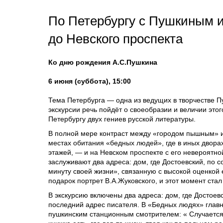
По Петербургу с Пушкиным и
до Невского проспекта
Ко дню рождения А.С.Пушкина
6 июня (суббота), 15:00
Тема Петербурга — одна из ведущих в творчестве П
экскурсии речь пойдёт о своеобразии и величии это
Петербургу двух гениев русской литературы.
В полной мере контраст между «городом пышным» и
местах обитания «бедных людей», где в иных двора
этажей, — и на Невском проспекте с его невероятн
заслуживают два адреса: дом, где Достоевский, по
минуту своей жизни», связанную с высокой оценкой 
подарок портрет В.А.Жуковского, и этот момент ста
В экскурсию включены два адреса: дом, где Достое
последний адрес писателя. В «Бедных людях» главн
пушкинским станционным смотрителем: « Случается ж