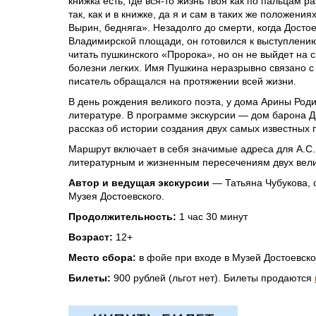
книжка есть, где вся-то жизнь твоя как по пальцам 
так, как и в книжке, да я и сам в таких же положени
Вырин, бедняга». Незадолго до смерти, когда Досто
Владимирской площади, он готовился к выступлению
читать пушкинского «Пророка», но он не выйдет на 
болезни легких. Имя Пушкина неразрывно связано с 
писатель обращался на протяжении всей жизни.
В день рождения великого поэта, у дома Арины Роди
литературе. В программе экскурсии — дом барона Де
рассказ об истории создания двух самых известных 
Маршрут включает в себя значимые адреса для А.С.
литературным и жизненным пересечениям двух вели
Автор и ведущая экскурсии
— Татьяна Чубукова, 
Музея Достоевского.
Продолжительность:
1 час 30 минут
Возраст:
12+
Место сбора:
в фойе при входе в Музей Достоевског
Билеты:
900 рублей (льгот нет). Билеты продаются